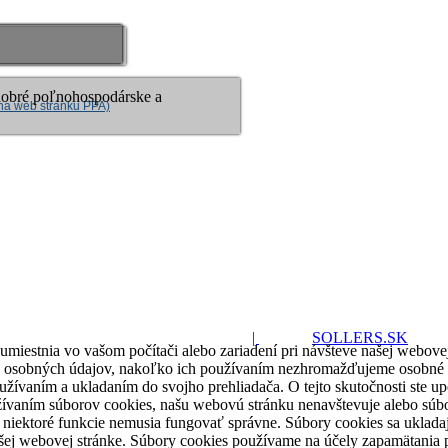
obré poľnohospodárske a
na web stránku PPA)
COPYRIGHT 2019 - ZAS s.r.o.
|
Web by
SOLLERS.SK
a umiestnia vo vašom počítači alebo zariadení pri návšteve našej web
e osobných údajov, nakoľko ich používaním nezhromažďujeme osobné úd
užívaním a ukladaním do svojho prehliadača. O tejto skutočnosti ste up
užívaním súborov cookies, našu webovú stránku nenavštevuje alebo súb
k niektoré funkcie nemusia fungovať správne. Súbory cookies sa uklada
šej webovej stránke. Súbory cookies používame na účely zapamätania pr