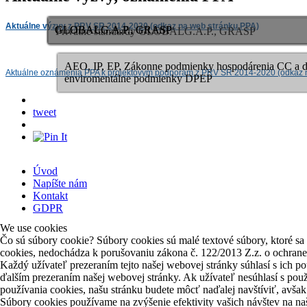
Aktuálne výzvy z PRV SR 2014-2020 (odkaz na web stránku PPA)
GLOBALG.A.P., GRASP
GLOBALG.A.P., GRASP
Privátne štandardy GLOBALG.A.P., GRASP
AEO, IP, EP, Zákonne podmienky hospodárenia CC a d
Aktuálne oznámenia PPA k projektovým podporám z PRV SR 2014-2020 (odkaz 
enviromentálne podmienky DPEP
tweet
Úvod
Napíšte nám
Kontakt
GDPR
We use cookies
Čo sú súbory cookie? Súbory cookies sú malé textové súbory, ktoré s
cookies, nedochádza k porušovaniu zákona č. 122/2013 Z.z. o ochran
Každý užívateľ prezeraním tejto našej webovej stránky súhlasí s ich po
ďalším prezeraním našej webovej stránky. Ak užívateľ nesúhlasí s po
používania cookies, našu stránku budete môcť naďalej navštíviť, avša
Súbory cookies používame na zvýšenie efektivity vašich návštev na na