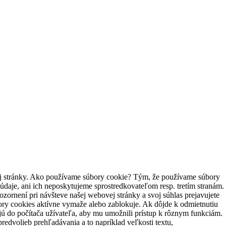
ovej stránky. Ako používame súbory cookie? Tým, že používame súbory
aje, ani ich neposkytujeme sprostredkovateľom resp. tretím stranám.
ozornení pri návšteve našej webovej stránky a svoj súhlas prejavujete
ory cookies aktívne vymaže alebo zablokuje. Ak dôjde k odmietnutiu
jú do počítača užívateľa, aby mu umožnili prístup k rôznym funkciám.
edvolieb prehľadávania a to napríklad veľkosti textu,