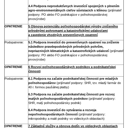
4.4 Podpora neproduktívnych investícií spojených s plnením
agro-environmentálnych cieľov súvisiacich s klímou
(prijímateľ
podpory: PO alebo FO podnikajúce v poľnohospodárskej
prvovýrobe)
OPATRENIE
5 Obnova potenciálu poľnohospodárskej výroby zničeného
prírodnými pohromami a katastrofickými udalosťami
a zavedenie vhodných preventívnych opatrení
Podopatrenie:
5.1 Podpora investícií do preventívnych opatrení na zníženie
následkov pravdepodobných prírodných pohrôm,
nepriaznivých klimatických a katastrofických udalostí
(prijímateľ
podpory: PO alebo FO podnikajúce v poľnohospodárskej
prvovýrobe)
OPATRENIE
6 Rozvoj poľnohospodárskych podnikov a podnikateľskej
činnosti
Podopatrenie:
6.1 Podpora na začatie podnikateľskej činnosti pre mladých
poľnohospodárov
(prijímateľ podpory: SHR, tzv. mladý farmár do
40 r. formou paušálnej platby)
6.3 Podpora na začatie podnikateľskej činnosti pre rozvoj
malých poľnohospodárskych podnikov
(prijímateľ podpory:
SHR, malý poľnohospodársky podnik)
6.4 Podpora investícií do vytvárania a rozvoja
nepoľnohospodárskych činností
(prijímateľ podpory:
mikropodniky a malé podniky vo vidieckych oblastiach)
OPATRENIE
7 Základné služby a obnova dedín vo vidieckych oblastiach