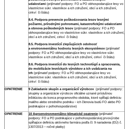
udalosťami
(prijímateľ podpory: FO a PO obhospodarujúce lesy vo
vlastníctve súkr. vlastníkov a ich združení, obcí a ich združení,
cirkví či štátu)
8.4. Podpora prevencie poškodzovania lesov lesnými
požiarmi, prírodnými pohromami, katastrofickými udalosťami
a obnova poškodených lesov
(prijímateľ podpory: FO a PO
obhospodarujúce lesy vo vlastníctve súkr. vlastníkov a ich združení,
obcí a ich združení, cirkví či štátu)
8.5. Podpora investícií zlepšujúcich odolnosť
a environmentálnu hodnotu lesných ekosystémov
(prijímateľ
podpory: FO a PO obhospodarujúce lesy vo vlastníctve súkr.
vlastníkov a ich združení, obcí a ich združení, cirkví či štátu)
8.6. Podpora investícií do lesných technológií a spracovania,
do mobilizácie lesníckych výrobkov a ich uvádzania na
trh
(prijímateľ podpory: FO a PO obhospodarujúce lesy vo
vlastníctve súkr. vlastníkov a ich združení, obcí a ich združení,
cirkví či štátu)
OPATRENIE
9 Zakladanie skupín a organizácií výrobcov
(prijímateľ podpory:
skupiny a organizácie výrobcov oficiálne uznané príslušnou
inštitúciou do konca programového obdobia, ktoré spĺňajú definíciu
malého alebo stredného podniku – ich členovia budú FO alebo PO
podnikajúce v poľnohospodárstve)
OPATRENIE
10 Agroenvironmentálno-klimatické opatrenie
(prijímateľ
podpory: FO a PO podnikajúce v poľnohospodárskej prvovýrobe
spĺňajúce definíciu aktívneho farmára podľa čl. 9 nariadenia (EÚ) č.
1307/2013 – ročné platby)