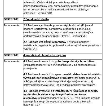
a demonštračných aktivít pre poľnohospodárov,
obhospodarovateľov lesa, spracovateľov produktov poľnohosp. a
lesnej prvovýroby a malé a stredné podniky vo vidieckych
oblastiach – vybraní VO)
OPATRENIE
2 Poradenské služby
Podopatrenie:
2.1 Podpora využívania poradenských služieb
(Prijímateľ
podpory: certifikovaní poradcovia, organizácie združujúce
certifikovaných poradcov, resp. spoločnosti zamestnávajúce
certifikovaných poradcov (napr. SPaPK) – vybraní VO)
2.2 Podpora vzdelávania poradcov
(Prijímateľ podpory:
vzdelávacie organizácie oprávnené k odbornej príprave poradcov =
vybraní VO)
OPATRENIE
4 Investície do hmotného majetku
Podopatrenie:
4.1 Podpora investícií do poľnohospodárskych podnikov
(prijímateľ podpory: FO a PO podnikajúce v poľnohospodárskej
prvovýrobe)
4.2 Podpora investícií do spracovania/uvádzania na trh a/alebo
vývoja poľnohospodárskych produktov
(prijímateľ podpory: FO
a PO podnikajúce v poľnohospodárskej prvovýrobe, resp. aj
potravinárskej prvovýrobe – na zriadenie podnikovej predajne)
4.3 Podpora investícií do infraštruktúry týkajúcej sa rozvoja,
modernizácie alebo adaptácie poľnohospodárstva
a lesníctva
(prijímateľ podpory: MPaRV SR, resp. miestna územná
samospráva, resp. obhospodarovateľ lesa podľa zákona č.
326/2005 Z.z.)