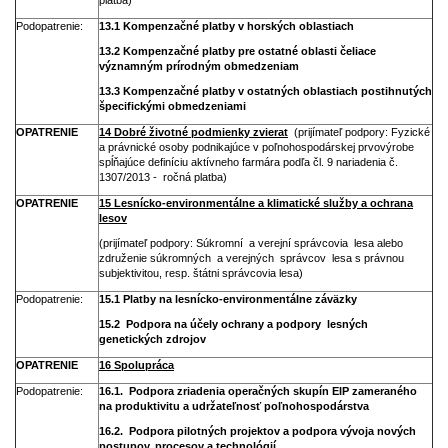
platba)
Podopatrenie:
13.1 Kompenzačné platby v horských oblastiach
13.2 Kompenzačné platby pre ostatné oblasti čeliace
významným prírodným obmedzeniam
13.3 Kompenzačné platby v ostatných oblastiach postihnutých
špecifickými obmedzeniami
OPATRENIE
14 Dobré životné podmienky zvierat
(prijímateľ podpory: Fyzické
a právnické osoby podnikajúce v poľnohospodárskej prvovýrobe
spĺňajúce definíciu aktívneho farmára podľa čl. 9 nariadenia č.
1307/2013 - ročná platba)
OPATRENIE
15 Lesnícko-environmentálne a klimatické služby a ochrana
lesov
(prijímateľ podpory:
Súkromní a verejní správcovia lesa alebo
združenie súkromných a verejných správcov lesa s právnou
subjektivitou, resp. štátni správcovia lesa)
Podopatrenie:
15.1 Platby na lesnícko-environmentálne záväzky
15.2 Podpora na účely ochrany a podpory lesných
genetických zdrojov
OPATRENIE
16 Spolupráca
Podopatrenie:
16.1. Podpora zriadenia operačných skupín EIP zameraného
na produktivitu a udržateľnosť poľnohospodárstva
16.2. Podpora pilotných projektov a podpora vývoja nových
postupov, procesov a technológií