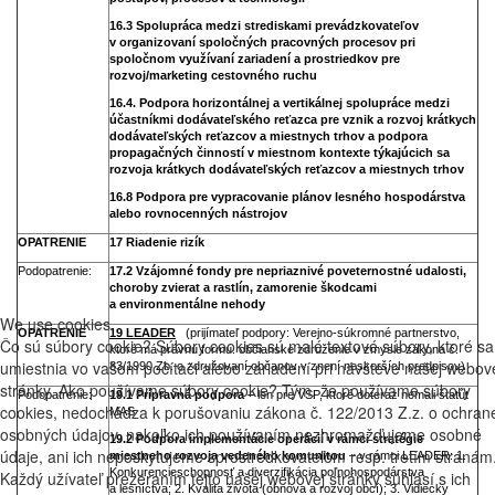
16.3 Spolupráca medzi strediskami prevádzkovateľov
v organizovaní spoločných pracovných procesov pri
spoločnom využívaní zariadení a prostriedkov pre
rozvoj/marketing cestovného ruchu
16.4. Podpora horizontálnej a vertikálnej spolupráce medzi
účastníkmi dodávateľského reťazca pre vznik a rozvoj krátkych
dodávateľských reťazcov a miestnych trhov a podpora
propagačných činností v miestnom kontexte týkajúcich sa
rozvoja krátkych dodávateľských reťazcov a miestnych trhov
16.8 Podpora pre vypracovanie plánov lesného hospodárstva
alebo rovnocenných nástrojov
OPATRENIE
17 Riadenie rizík
Podopatrenie:
17.2 Vzájomné fondy pre nepriaznivé poveternostné udalosti,
choroby zvierat a rastlín, zamorenie škodcami
a environmentálne nehody
We use cookies
OPATRENIE
19 LEADER
(prijímateľ podpory: Verejno-súkromné partnerstvo,
Čo sú súbory cookie? Súbory cookies sú malé textové súbory, ktoré sa
ktoré má právnu formu: občianske združenie v zmysle zákona č.
umiestnia vo vašom počítači alebo zariadení pri návšteve našej webov
83/1990 Zb. o združovaní občanov v znení neskorších predpisov)
stránky. Ako používame súbory cookie? Tým, že používame súbory
Podopatrenie:
19.1 Prípravná podpora –
len pre VSP, ktoré doteraz nemali štatút
cookies, nedochádza k porušovaniu zákona č. 122/2013 Z.z. o ochran
MAS
osobných údajov, nakoľko ich používaním nezhromažďujeme osobné
19.2 Podpora implementácie operácií v rámci stratégie
údaje, ani ich neposkytujeme sprostredkovateľom resp. tretím stranám
miestneho rozvoja vedeného komunitou
– v rámci LEADER: 1.
Konkurencieschopnosť a diverzifikácia poľnohospodárstva
Každý užívateľ prezeraním tejto našej webovej stránky súhlasí s ich
a lesníctva; 2. Kvalita života (obnova a rozvoj obcí); 3. Vidiecky