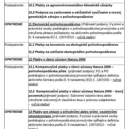
Podopatrenie:
10.1 Platby za agroenvironmentálno-klimatické záväzky
10.2 Podpora na zachovanie a udržateľné využívanie a rozvoj
genetických zdrojov v poľnohospodárstve
OPATRENIE
11 Ekologické poľnohospodárstvo
(Prijímateľ podpory: Fyzické a
právnické osoby podnikajúce v poľnohospodárskej prvovýrobe a ich
združenia plniace požiadavky na aktívneho poľnohospodára podľa
čl. 9 nariadenia EÚ č. 1307/2013 –
ročné platby
)
Podopatrenie:
11.1 Platby na konverziu na ekologické poľnohospodárstvo
11.2 Platby na udržanie ekologického poľnohospodárstva
OPATRENIE
12 Platby v rámci sústavy Natura 2000
Podopatrenie:
12.1 Kompenzačné platby v rámci sústavy Natura 2000 –
poľnohospodárska pôda
(prijímateľ podpory: FO a PO
podnikajúce v poľnohospodárskej prvovýrobe spĺňajúce definíciu
aktívneho farmára podľa čl. 9 nariadenia (EÚ) č. 1307/201 –
ročná
platba
)
12.2 Kompenzačné platby v rámci sústavy Natura 2000 – lesný
pozemok
(prijímateľ podpory: Súkromní vlastníci lesa alebo
združenie súkromných vlastníkov lesa s právnou subjektivitou
-
ročná platba
)
OPATRENIE
13 Platby pre oblasti s prírodnými alebo inými osobitnými
obmedzeniami
(prijímateľ podpory: Fyzické a právnické osoby
podnikajúce v poľnohospodárskej prvovýrobe spĺňajúce definíciu
aktívneho farmára podľa čl. 9 nariadenia č. 1307/2013 - ročná