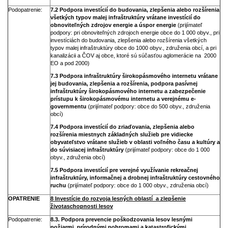
Podopatrenie:
7.2 Podpora investícií do budovania, zlepšenia alebo rozšírenia
všetkých typov malej infraštruktúry vrátane investícií do
obnoviteľných zdrojov energie a úspor energie
(prijímateľ
podpory: pri obnoviteľných zdrojoch energie obce do 1 000 obyv., pri
investíciách do budovania, zlepšenia alebo rozšírenia všetkých
typov malej infraštruktúry obce do 1000 obyv., združenia obcí, a pri
kanalizácii a ČOV aj obce, ktoré sú súčasťou aglomerácie na 2000
EO a pod 2000)
7.3 Podpora infraštruktúry širokopásmového internetu vrátane
jej budovania, zlepšenia a rozšírenia, podpora pasívnej
infraštruktúry širokopásmového internetu a zabezpečenie
prístupu k širokopásmovému internetu a verejnému e-
governmentu
(prijímateľ podpory: obce do 500 obyv., združenia
obcí)
7.4 Podpora investícií do zriaďovania, zlepšenia alebo
rozšírenia miestnych základných služieb pre vidiecke
obyvateľstvo vrátane služieb v oblasti voľného času a kultúry a
do súvisiacej infraštruktúry
(prijímateľ podpory: obce do 1 000
obyv., združenia obcí)
7.5 Podpora investícií pre verejné využívanie rekreačnej
infraštruktúry, informačnej a drobnej infraštruktúry cestovného
ruchu
(prijímateľ podpory: obce do 1 000 obyv., združenia obcí)
OPATRENIE
8 Investície do rozvoja lesných oblastí a zlepšenie
životaschopnosti lesov
Podopatrenie:
8.3. Podpora prevencie poškodzovania lesov lesnými
požiarmi, prírodnými pohromami a katastrofickými