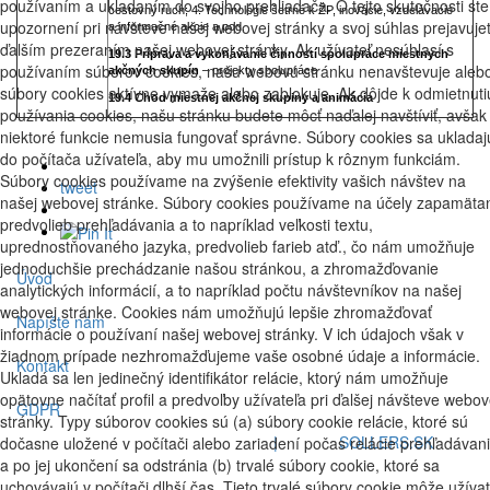
používaním a ukladaním do svojho prehliadača. O tejto skutočnosti ste
cestovný ruch; 4. Technológie šetrné k ŽP, inovácie, vzdelávacie
upozornení pri návšteve našej webovej stránky a svoj súhlas prejavuje
a informačné akcie a pod.
ďalším prezeraním našej webovej stránky. Ak užívateľ nesúhlasí s
19.3 Príprava a vykonávanie činností spolupráce miestnych
používaním súborov cookies, našu webovú stránku nenavštevuje aleb
akčných skupín
– projekty spolupráce
súbory cookies aktívne vymaže alebo zablokuje. Ak dôjde k odmietnuti
19.4 Chod miestnej akčnej skupiny a animácia
používania cookies, našu stránku budete môcť naďalej navštíviť, avšak
niektoré funkcie nemusia fungovať správne. Súbory cookies sa ukladaj
do počítača užívateľa, aby mu umožnili prístup k rôznym funkciám.
Súbory cookies používame na zvýšenie efektivity vašich návštev na
tweet
našej webovej stránke. Súbory cookies používame na účely zapamäta
predvolieb prehľadávania a to napríklad veľkosti textu,
uprednostňovaného jazyka, predvolieb farieb atď., čo nám umožňuje
jednoduchšie prechádzanie našou stránkou, a zhromažďovanie
Úvod
analytických informácií, a to napríklad počtu návštevníkov na našej
webovej stránke. Cookies nám umožňujú lepšie zhromažďovať
Napíšte nám
informácie o používaní našej webovej stránky. V ich údajoch však v
žiadnom prípade nezhromažďujeme vaše osobné údaje a informácie.
Kontakt
Ukladá sa len jedinečný identifikátor relácie, ktorý nám umožňuje
opätovne načítať profil a predvoľby užívateľa pri ďalšej návšteve webov
GDPR
stránky. Typy súborov cookies sú (a) súbory cookie relácie, ktoré sú
COPYRIGHT 2019 - ZAS s.r.o.
|
Web by
SOLLERS.SK
dočasne uložené v počítači alebo zariadení počas relácie prehľadávan
a po jej ukončení sa odstránia (b) trvalé súbory cookie, ktoré sa
uchovávajú v počítači dlhší čas. Tieto trvalé súbory cookie môže užívat