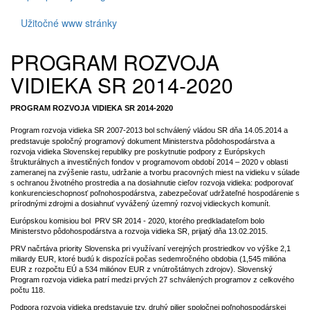
Užitočné www stránky
PROGRAM ROZVOJA
VIDIEKA SR 2014-2020
PROGRAM ROZVOJA VIDIEKA SR 2014-2020
Program rozvoja vidieka
SR 2007-2013 bol schválený vládou SR dňa 14.05.2014 a
predstavuje spoločný programový dokument Ministerstva pôdohospodárstva a
rozvoja vidieka Slovenskej republiky pre poskytnutie podpory z Európskych
štrukturálnych a investičných fondov v programovom období 2014 – 2020 v oblasti
zameranej na zvýšenie rastu, udržanie a tvorbu pracovných miest na vidieku v súlade
s ochranou životného prostredia a na dosiahnutie cieľov rozvoja vidieka: podporovať
konkurencieschopnosť poľnohospodárstva, zabezpečovať udržateľné hospodárenie s
prírodnými zdrojmi a dosiahnuť vyvážený územný rozvoj vidieckych komunít.
Európskou komisiou bol PRV SR 2014 - 2020, ktorého predkladateľom bolo
Ministerstvo pôdohospodárstva a rozvoja vidieka SR, prijatý dňa 13.02.2015.
PRV načrtáva priority Slovenska pri využívaní verejných prostriedkov vo výške 2,1
miliardy EUR, ktoré budú k dispozícii počas sedemročného obdobia (1,545 milióna
EUR z rozpočtu EÚ a 534 miliónov EUR z vnútroštátnych zdrojov). Slovenský
Program rozvoja vidieka patrí medzi prvých 27 schválených programov z celkového
počtu 118.
Podpora rozvoja vidieka predstavuje tzv. druhý pilier spoločnej poľnohospodárskej