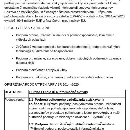
politiky, pričom členským štátom poskytuje finančné krytie z prostriedkov EÚ na
celoštátne či regionálne riadenie viacročných spolufinancovaných programov.
Celkovo sa vo všetkých 28 členských štátoch prostredníctvom Európskeho
poľnohospodárskeho fondu pre rozvoj vidieka (EPFRV) v období rokov 2014 až 2020
vynaloží 99,6 miliardy EUR z finančných prostriedkov EÚ.
PRIORITY PRV SR 2014 -2020:
Podpora prenosu znalostí a inovácií v poľnohospodárstve, lesníctve a
vidieckych oblastiach
Zvýšenie životaschopnosti a konkurencieschopnosti, podporainovačných
technológií a udržateľného hospodárenia
Podpora organizácie, spracovania, dobrých životných podmienok zvierat a
riadenia rizík
Podpora efektívnosti zdrojov a klímy
Podpora soc. inklúzie, znižovania chudoby a hospodárskeho rozvoja
OPATRENIA A PODOPATRENIA PRV SR 2014 -2020:
OPATRENIE
1 Prenos znalostí a informačné aktivity
Podopatrenie:
1.1 Podpora odborného vzdelávania a získavania
zručností
(Prijímateľ podpory: poskytovatelia prenosu vedomostí
a zručností pre poľnohospodárov, obhospodarovateľov lesa,
spracovateľov produktov poľnohosp. a lesnej prvovýroby a malé
a stredné podniky vo vidieckych oblastiach – vybraní VO)
1.2 Podpora demonštračných aktivít a informačné akcie
(Prijímateľ podpory: poskytovatelia informačnej akcie